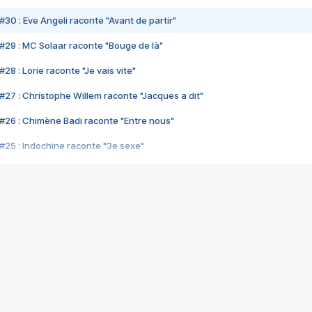
#30 : Eve Angeli raconte "Avant de partir"
#29 : MC Solaar raconte "Bouge de là"
28 : Lorie raconte "Je vais vite"
#27 : Christophe Willem raconte "Jacques a dit"
#26 : Chimène Badi raconte "Entre nous"
#25 : Indochine raconte "3e sexe"
#24 : Zaho raconte "C'est chelou"
#23 : Patrick Bruel raconte "Au café des délices"
#22 : Kyo raconte "Le chemin"
#21 : Nolwenn Leroy raconte "Cassé"
#20 : Patrick Hernandez raconte "Born to be alive"
#19 : Lorie raconte "Près de moi"